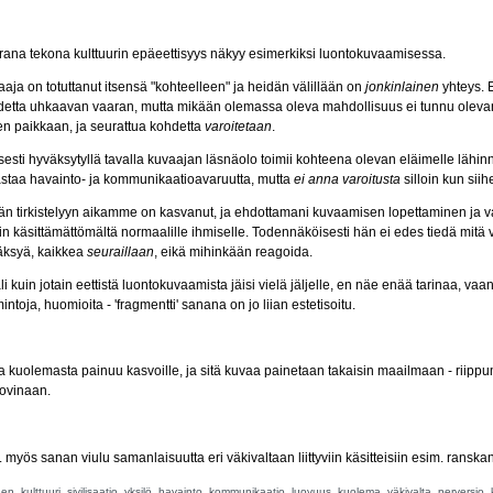
ana tekona kulttuurin epäeettisyys näkyy esimerkiksi luontokuvaamisessa.
aja on totuttanut itsensä "kohteelleen" ja heidän välillään on
jonkinlainen
yhteys. 
detta uhkaavan vaaran, mutta mikään olemassa oleva mahdollisuus ei tunnu oleva
en paikkaan, ja seurattua kohdetta
varoitetaan
.
sesti hyväksytyllä tavalla kuvaajan läsnäolo toimii kohteena olevan eläimelle lähi
staa havainto- ja kommunikaatioavaruutta, mutta
ei anna varoitusta
silloin kun siihe
n tirkistelyyn aikamme on kasvanut, ja ehdottamani kuvaamisen lopettaminen ja v
in käsittämättömältä normaalille ihmiselle. Todennäköisesti hän ei edes tiedä mitä v
äksyä, kaikkea
seuraillaan
, eikä mihinkään reagoida.
li kuin jotain eettistä luontokuvaamista jäisi vielä jäljelle, en näe enää tarinaa, vaa
intoja, huomioita - 'fragmentti' sanana on jo liian estetisoitu.
 kuolemasta painuu kasvoille, ja sitä kuvaa painetaan takaisin maailmaan - riippumatt
ovinaan.
. myös sanan viulu samanlaisuutta eri väkivaltaan liittyviin käsitteisiin esim. ranska
,
,
,
,
,
,
,
,
,
,
nen
kulttuuri
sivilisaatio
yksilö
havainto
kommunikaatio
luovuus
kuolema
väkivalta
perversio