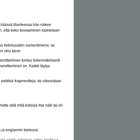
Eräässä tilanteessa hän näkee
n, että koko kuvaaminen
lopetetaan
nnä tietoisuuden sumentimena: se
n olisi tarve.
aroittaminen tuntuu todennäköisesti
aroittaminen on. Kaikki täytyy
n pelkkiä fragmentteja, tai oikeastaan
a siitä mitä katsoja itse näki tai oli
n ja englannin kielessä.
,
,
,
,
,
kieli
merkki
esihistoria
väline
kirjallisuus