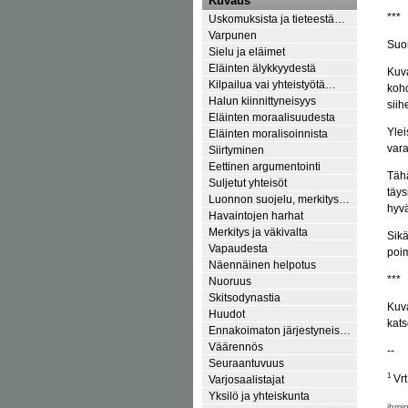
Kuvaus
***
Uskomuksista ja tieteestä…
Varpunen
Suor
Sielu ja eläimet
Eläinten älykkyydestä
Kuva
Kilpailua vai yhteistyötä…
koh
Halun kiinnittyneisyys
siih
Eläinten moraalisuudesta
Ylei
Eläinten moralisoinnista
vara
Siirtyminen
Eettinen argumentointi
Tähä
Suljetut yhteisöt
täys
Luonnon suojelu, merkitys…
hyv
Havaintojen harhat
Merkitys ja väkivalta
Sikä
Vapaudesta
poim
Näennäinen helpotus
***
Nuoruus
Skitsodynastia
Kuva
Huudot
kats
Ennakoimaton järjestyneis…
Väärennös
--
Seuraantuvuus
1
Vrt
Varjosaalistajat
Yksilö ja yhteiskunta
ihmi