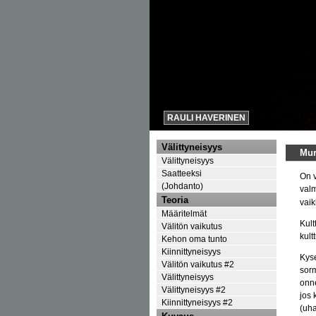
RAULI HAVERINEN
Välittyneisyys
Mu
Välittyneisyys
Saatteeksi
On v
(Johdanto)
valm
Teoria
vaik
Määritelmät
Kult
Välitön vaikutus
kult
Kehon oma tunto
Kiinnittyneisyys
Kyse
Välitön vaikutus #2
sorm
Välittyneisyys
onne
Välittyneisyys #2
jos 
Kiinnittyneisyys #2
(uha