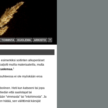
TOIMINTA
KUOLEMA
ARKISTO
?
esimerkiksi soitinten alkuperäiset
ljolti muilla materiaaleilla, mutta
1
 kuolemaa.
ä suhteessa ei ole myöskään eroa
bolinen. Heti kun katseeni tai jopa
tiedän että saalistajat tai
tään "vimmasta" tai "intohimosta". Ja
en
hätää, sen välittömät kärsijät