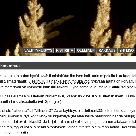
VÄLITTYNEISYYS
RISTIRIITA
OLEMINEN
RAKKAUS
YHTEISÖ
rharummut
aikeaa suhtautua hyväksyvästi mihinkään ihmisen kulttuurin aspektiin kun huomioi 
istusmateriaalit:
luiset huilut
ja
nahkaiset rumpukalvot
. Nykyään nämä on korvattu pa
ka materiaali on vaihdettu kulttuuri rakentuu yhä samalle taustalle.
Kaikki soi yhä
tuurissa elämää muutetaan kuolemaksi, ikäänkuin kuollut olisi siten ikuinen. Täss
tuurilla tai sivilisaatiolla (vrt. Spengler).
 ei ole "taiteesta" tai "viihteestä". Ja asiayhteys ei edelleenkään ole mitenkään sym
eni alkavat siirtyä kohti levy- tai kirjahyllyä (tai alan herra paratkoon nähdä puluja) 
ttomuudet ovat liikkeellä. Ja kirjoittaakaan ei voi kovin paljoa, puhumattakaan mis
kirjoitan, syy ei voi olla henkilökohtainen - eihän
minulla
ole mitään hätää. Jos
tunn
tut) ovat
muualla
.