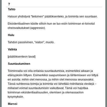
?
Tahto
Haluun yhdistyvä "tietoinen" päätöksenteko, ja toiminta sen suuntaan.
Eksistentiaalinen käsite silloin kun se tuo esiin toiminnan ei-toivotut
oheisvaikutukset (aggressio).
Halu
Tahdon passiivinen, "viaton", muoto.
Valinta
[päätöksenteon tavat]
Suuntautuminen
Toiminnalla voi olla erilaisia suuntautumisia, esimerkiksi aikaan ja
etäisyyksiin liittyen. Esimerkiksi saapumiseen ja lähtemiseen voi liittyä
eri asioita: mihin olet menossa, ja mihin olet menossa seuraavaksi.
Tässä suhteessa toimija ja toiminta voi lähettää ristiriitaisia viestejä –
millaiset voimat suuntautumisiin vaikuttavat. Tämä voi hajottaa
toiminnan eksistentiaalisuuden, olemisen ja olemassaolon
kysymyksiin.
Marssi