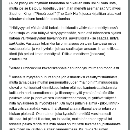
(Alice pystyi esiintymään tuomarina niin kauan kuin uni oli vain unta,
mutta jos se kietoutui todellisuuteen, hän menetti asemansa.) Vrt. myös
Stephen Kingin "Pimeä puoli" (The Dark Half), jossa kirjailijan ajatukset
toteutuvat toisen henkilön toteuttamina.
4
Häilyvyys ei välttämättä tarkoita heikkoutta väkivallan merkityksessä.
Saalistaja voi olla häilyvä siirtyvyydessään, siten että hänen/sen sijainti
katoaa välittyneisyyden havainnoista, aavistuksista - se saattaa siirtyä
kaikkialle
. Vastaava tekniikka tai ominaisuus on tosin käytössä myös
vastapuolella, ja voi hyvinkin johtaa saalistajan ansaan. Ilman etiikkaa,
tämä jää peliksi ilman merkitystä. Etiikka merkitsee (jatkuvaa)
osallisuutta.
5
Alfred Hitchcockilla kaksoiskappaleiden inho ylsi murhanhimoon asti.
6
Toisaalta nykyään puhutaan paljon esimerkiksi keskittymishäiriöistä,
mutta tämä pätee muihin persoonallisuuden "häiriöihin": minuudessa
olevat ei-kulttuuriset kiinnikkeet, kuten eläimet, kapinoivat alistumista
kulttuurin harkitsemattomalle ja tilanneyhteyttä ymmärtämättömälle
pakkovallalle ja johtavat sen kiinnikkeet harhaan, tai yrittävät käyttää
niitä hyväkseen tai hyödykseen. On myös joitain eläimiä - pikkulinnut -
jotka viitsivät nähdä vaivan hälyttämällä ja näyttämällä että jotain on
hiukan pielessä. Olennainen joka kyseistä henkilöä varsinaisesti
liikuttaa, tai pitäisi liikuttaa, on toisaalla, mutta hänen on syystä tai
toisesta pakko tehdä tätä mitä hänet on totutettu tekemään, piittaamatta
siitä miten se välittyy (ajattaa) ympäristössä. Ks. myös "
Eläinten