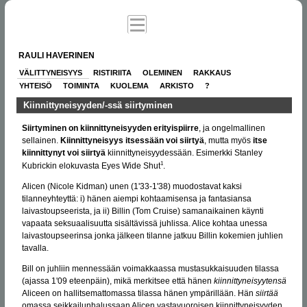
RAULI HAVERINEN
VÄLITTYNEISYYS
RISTIRIITA
OLEMINEN
RAKKAUS
YHTEISÖ
TOIMINTA
KUOLEMA
ARKISTO
?
Kiinnittyneisyyden/-ssä siirtyminen
Siirtyminen on kiinnittyneisyyden erityispiirre
, ja ongelmallinen
sellainen.
Kiinnittyneisyys itsessään voi siirtyä
, mutta myös
itse
kiinnittynyt voi siirtyä
kiinnittyneisyydessään. Esimerkki Stanley
1
Kubrickin elokuvasta Eyes Wide Shut
.
Alicen (Nicole Kidman) unen (1'33-1'38) muodostavat kaksi
tilanneyhteyttä: i) hänen aiempi kohtaamisensa ja fantasiansa
laivastoupseerista, ja ii) Billin (Tom Cruise) samanaikainen käynti
vapaata seksuaalisuutta sisältävissä juhlissa. Alice kohtaa unessa
laivastoupseerinsa jonka jälkeen tilanne jatkuu Billin kokemien juhlien
tavalla.
Bill on juhliin mennessään voimakkaassa mustasukkaisuuden tilassa
(ajassa 1'09 eteenpäin), mikä merkitsee että hänen
kiinnittyneisyytensä
Aliceen on hallitsemattomassa tilassa hänen ympärillään. Hän
siirtää
omassa seikkailunhalussaan Alicen vastavuoroisen kiinnittyneisyyden