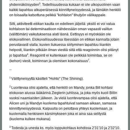
5
yhdennäköisyyden
. Todellisuudessa kukaan ei ole ulkopuolinen vaan
kaikki tapahtuu alkuperäisessä kiinnittyneisyydessä, ja tämäkin henkilö
on toisaalta katsottuna pelkkä "kohtalon" tihutyön välikappale.
Silti, aktiviteetti
etiikan
kautta on edelleen jäljellä: yksilö ei voi valua
kohtaloon tai determinaatioon nähdessään oman vapaasti valitun
(välittömän) vaikutuksensa alati läsnä. Eettisyys ei myöskään ole
elokuvallinen. Elokuvallisuudessa itsessään on etiikan kannalta jotain
perustavasti vialla: kuvien liukuessa siirtyminen tapahtuu liiankin
helposti, liiankin pitkään ilman viestiä siitä että reagoinnin olisi pitänyt
6
jo tapahtua
. Reagointi ei kuitenkaan ole pelkkää toimintaa, se on
7
(kehon) viesti, toiminnan ja olemisen kokonaisuus
.
--
1
Välittyneisyyttä käsitteli "Hohto" (The Shining).
2
Luontevaa olisi ajatella, että henkilö on Mandy, jonka Bill kohtasi
elokuvan alussa lääkärinä Zieglerin juhlissa, ja joka myös kuoli Billin
vuoksi naamiaisten jälkeen. Ja vielä luontevampaa olisi ajatella, että
Alicen uni ja Mandyn kuolema tapahtuivat samaan aikaan, samassa
kiinnittyneisyydessä. Kaipuulla on pelottava yhteys kuolemaan, ja
kuolemalla henkiseen kärsimykseen joka ei aina saa selitystä
(kuolema kulkee mukana).
3
Todesta ja unesta ks. myös loppukohtaus kohdissa 2'31'10 ja 2'32'10.