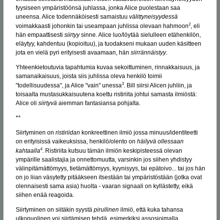
fyysiseen ympäristöönsä juhlassa, jonka Alice puolestaan saa
uneensa. Alice todennäköisesti samaistuu
välittyneisyydessä
2
voimakkaasti johonkin tai useampaan juhlissa olevaan hahmoon
, eli
hän empaattisesti
siirtyy
sinne. Alice luo/löytää sielulleen etähenkilön,
eläytyy, kahdentuu (kopioituu), ja tuodakseni mukaan uuden käsitteen
jota en vielä pyri erityisesti avaamaan, hän
siirrännäistyy
.
Yhteenkietoutuvia tapahtumia kuvaa sekoittuminen, rinnakkaisuus, ja
samanaikaisuus, joista siis juhlissa oleva henkilö toimii
3
"todellisuudessa", ja Alice "vain" unessa
. Bill siirsi Alicen juhliin, ja
toisaalta mustasukkaisuutena koettu ristiriita johtui samasta ilmiöstä:
Alice oli
siirtyvä
aiemman fantasiansa pohjalta.
**
Siirtyminen on
ristiriidan
konkreettinen ilmiö jossa minuus/identiteetti
on erityisissä vaikeuksissa, henkilö/olento on
häilyvä ollessaan
4
kahtaalla
. Ristiriita kutsuu tämän ilmiön keskipisteessä olevan
ympärille saalistajia ja onnettomuutta, varsinkin jos siihen yhdistyy
välinpitämättömyys, tietämättömyys, kyynisyys, tai epätoivo... tai jos hän
on jo liian väsytetty pitääkseen itsestään tai ympäristöstään (jotka ovat
olennaisesti sama asia) huolta - vaaran signaali on kyllästetty, eikä
siihen enää reagoida.
Siirtyminen on siitäkin syystä
pirullinen
ilmiö, että kuka tahansa
ulkopuolinen voi siirtämisen tehdä, esimerkiksi assosioimalla