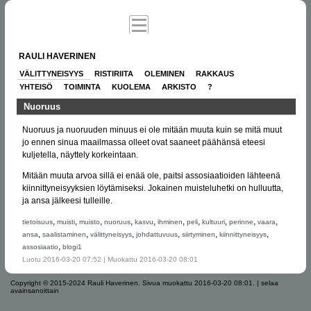
RAULI HAVERINEN
VÄLITTYNEISYYS
RISTIRIITA
OLEMINEN
RAKKAUS
YHTEISÖ
TOIMINTA
KUOLEMA
ARKISTO
?
Nuoruus
Nuoruus ja nuoruuden minuus ei ole mitään muuta kuin se mitä muut
jo ennen sinua maailmassa olleet ovat saaneet päähänsä eteesi
kuljetella, näyttely korkeintaan.
Mitään muuta arvoa sillä ei enää ole, paitsi assosiaatioiden lähteenä
kiinnittyneisyyksien löytämiseksi. Jokainen muisteluhetki on hulluutta,
ja ansa jälkeesi tulleille.
,
,
,
,
,
,
,
,
,
,
tietoisuus
muisti
muisto
nuoruus
kasvu
ihminen
peli
kultuuri
perinne
vaara
,
,
,
,
,
,
ansa
saalistaminen
välittyneisyys
johdattuvuus
siirtyminen
kiinnittyneisyys
,
assosiaatio
blogi1
Luotu 2016-03-20 07:52 | Muokattu 2016-03-20 08:01
Copyright © 2015-2024 Rauli Haverinen.
Sivua muokattu 2016-03-20 08:01.
|
selaa
avainsanoittain