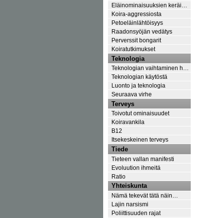
Eläinominaisuuksien keräi…
Koira-aggressiosta
Petoeläinlähtöisyys
Raadonsyöjän vedätys
Perverssit bongarit
Koiratutkimukset
Teknologia
Teknologian vaihtaminen h…
Teknologian käytöstä
Luonto ja teknologia
Seuraava virhe
Terveys
Toivotut ominaisuudet
Koiravankila
B12
Itsekeskeinen terveys
Tiede
Tieteen vallan manifesti
Evoluution ihmeitä
Ratio
Yhteiskunta
Nämä tekevät tätä näin…
Lajin narsismi
Poliittisuuden rajat