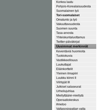
Korkea laatu
Pohjois-Korealaisuudesta
Suomalainen työ
Tori-suomalaiset
Omatunto ja työ
Vakuuttavuudesta
Suomen suunta
Tasa-arvosta
Yhteiskuntaluottamus
Twitter-päiväkirjat
Uusimmat merkinnät
Keventäviä huomioita
Tuokiokuvia
Vastikkeellisuus
Luukuttajat
Eläinkorttelit
Yleinen ilmapiiri
Luukku kiinni II
Viihtyjät III
Julkiset salaseurat
Urheilujuhlaa
Miellyttää/ei-miellytä
Operaatiokeskus
#metoo
Valtasosiopatian valta