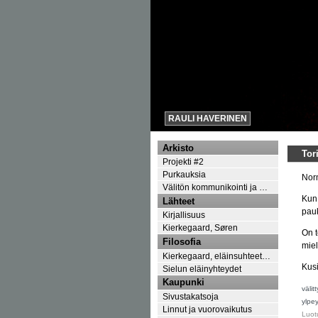
RAULI HAVERINEN
Arkisto
Tor
Projekti #2
Purkauksia
Norm
Välitön kommunikointi ja …
Kun 
Lähteet
pauk
Kirjallisuus
Kierkegaard, Søren
On t
Filosofia
miel
Kierkegaard, eläinsuhteet…
Kusi
Sielun eläinyhteydet
Kaupunki
välit
Sivustakatsoja
ylpe
Linnut ja vuorovaikutus
Luot