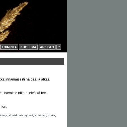
TOIMINTA
KUOLEMA
ARKISTO
?
kkalinnamaisesti hajoaa ja alkaa
t havaitse oikein, eivätkä tee
leri.
,
,
,
,
,
ättely
yhteiskunta
ryhmä
epätoivo
roska