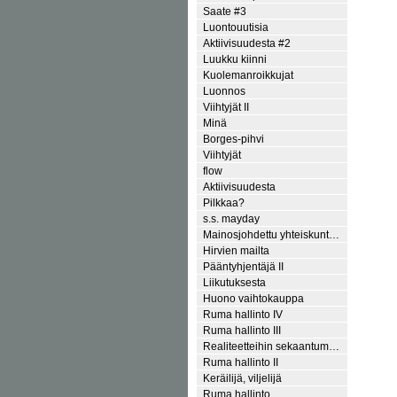
Saate #3
Luontouutisia
Aktiivisuudesta #2
Luukku kiinni
Kuolemanroikkujat
Luonnos
Viihtyjät II
Minä
Borges-pihvi
Viihtyjät
flow
Aktiivisuudesta
Pilkkaa?
s.s. mayday
Mainosjohdettu yhteiskunt…
Hirvien mailta
Pääntyhjentäjä II
Liikutuksesta
Huono vaihtokauppa
Ruma hallinto IV
Ruma hallinto III
Realiteetteihin sekaantum…
Ruma hallinto II
Keräilijä, viljelijä
Ruma hallinto