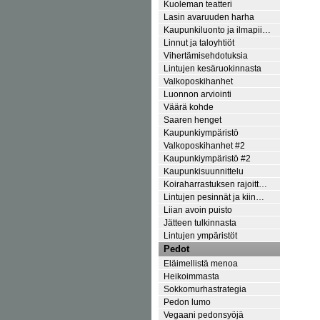
Kuoleman teatteri
Lasin avaruuden harha
Kaupunkiluonto ja ilmapii…
Linnut ja taloyhtiöt
Vihertämisehdotuksia
Lintujen kesäruokinnasta
Valkoposkihanhet
Luonnon arviointi
Väärä kohde
Saaren henget
Kaupunkiympäristö
Valkoposkihanhet #2
Kaupunkiympäristö #2
Kaupunkisuunnittelu
Koiraharrastuksen rajoitt…
Lintujen pesinnät ja kiin…
Liian avoin puisto
Jätteen tulkinnasta
Lintujen ympäristöt
Pedot
Eläimellistä menoa
Heikoimmasta
Sokkomurhastrategia
Pedon lumo
Vegaani pedonsyöjä