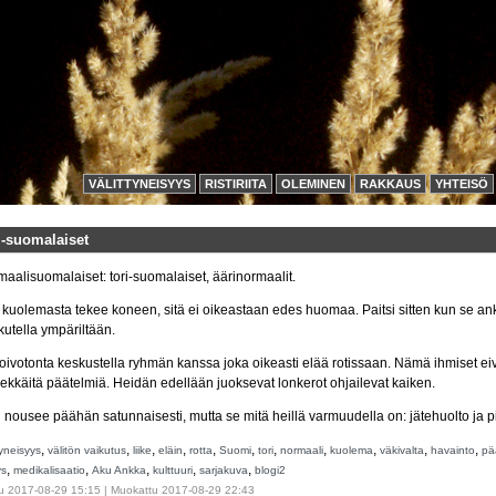
VÄLITTYNEISYYS
RISTIRIITA
OLEMINEN
RAKKAUS
YHTEISÖ
i-suomalaiset
aalisuomalaiset: tori-suomalaiset, äärinormaalit.
kuolemasta tekee koneen, sitä ei oikeastaan edes huomaa. Paitsi sitten kun se an
utella ympäriltään.
oivotonta keskustella ryhmän kanssa joka oikeasti elää rotissaan. Nämä ihmiset eivä
ekkäitä päätelmiä. Heidän edellään juoksevat lonkerot ohjailevat kaiken.
 nousee päähän satunnaisesti, mutta se mitä heillä varmuudella on: jätehuolto ja pil
,
,
,
,
,
,
,
,
,
,
,
tyneisyys
välitön vaikutus
liike
eläin
rotta
Suomi
tori
normaali
kuolema
väkivalta
havainto
pä
,
,
,
,
,
ys
medikalisaatio
Aku Ankka
kulttuuri
sarjakuva
blogi2
u 2017-08-29 15:15 | Muokattu 2017-08-29 22:43