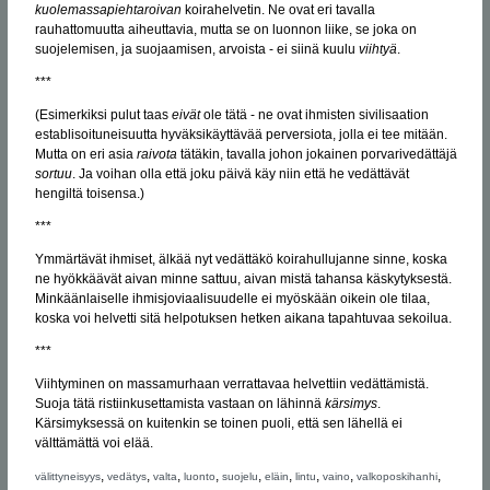
kuolemassapiehtaroivan
koirahelvetin. Ne ovat eri tavalla
rauhattomuutta aiheuttavia, mutta se on luonnon liike, se joka on
suojelemisen, ja suojaamisen, arvoista - ei siinä kuulu
viihtyä
.
***
(Esimerkiksi pulut taas
eivät
ole tätä - ne ovat ihmisten sivilisaation
establisoituneisuutta hyväksikäyttävää perversiota, jolla ei tee mitään.
Mutta on eri asia
raivota
tätäkin, tavalla johon jokainen porvarivedättäjä
sortuu
. Ja voihan olla että joku päivä käy niin että he vedättävät
hengiltä toisensa.)
***
Ymmärtävät ihmiset, älkää nyt vedättäkö koirahullujanne sinne, koska
ne hyökkäävät aivan minne sattuu, aivan mistä tahansa käskytyksestä.
Minkäänlaiselle ihmisjoviaalisuudelle ei myöskään oikein ole tilaa,
koska voi helvetti sitä helpotuksen hetken aikana tapahtuvaa sekoilua.
***
Viihtyminen on massamurhaan verrattavaa helvettiin vedättämistä.
Suoja tätä ristiinkusettamista vastaan on lähinnä
kärsimys
.
Kärsimyksessä on kuitenkin se toinen puoli, että sen lähellä ei
välttämättä voi elää.
,
,
,
,
,
,
,
,
,
välittyneisyys
vedätys
valta
luonto
suojelu
eläin
lintu
vaino
valkoposkihanhi