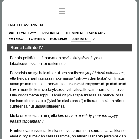
RAULI HAVERINEN
VÄLITTYNEISYYS
RISTIRIITA
OLEMINEN
RAKKAUS
YHTEISÖ
TOIMINTA
KUOLEMA
ARKISTO
?
Ruma hallinto IV
Pahoin pelkään että porvarien hyväksikäyttövedätyksen
totaalisuudessa on toinenkin puoli.
Porvaristo on nyt haksahtanut sen sorttiseen
ympäärinsä vainoiluun
,
että heidän hanhiasiassa näkemänsä "
viihtyvyyden lasku
" on ilmaus
aivan jostain muusta - porvariston sisäisestä tyhjyydestä, ja tällä tiellä
kovin monelle koiravedätyksessä viihtyilevälle vainoharrastelulle voi
tulla odottamaton loppu. Tämä on joka tapauksessa se paikka jossa
ihmisen olemassaolo ("yksilön eksistenssi") mitataan: mikä on hänen
suhteensa hullunsaalistimeensa.
Mutta onko tosiaan niin, että
kun porvari ei viihdy, porvarin täytyy
päästä tappamaan
?
Hanhet ovat toivottuja, koska ne ovat parempaa seuraa. Ja vaikka ne
eivät viihtyisi meidän seurassamme, on niiden läsnäolo parempi kuin