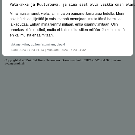
Pata-akka ja Ruuturouva, ja sinä saat olla vaikka oman eläm
Minä muistin sinut, vielä, ja minua on painanut tämä asia todella. Moni
asia häiritsee, iljettää ja voisi mennä menojaan, mutta tämä harmittaa
ja kaduttaa. Enhän minä tiennyt mitään, enkä osannut mitään. Olin
onnekas että olit siinä, mutta ei kai se ollut sitten mitään. Ja kohta minä
en kai muista enää mitään.
,
,
,
rakkaus
virhe
epäonnistuminen
blogi6
Luotu 2024-07-23 04:14 | Muokattu 2024-07-23 04:32
Copyright © 2015-2024 Rauli Haverinen.
Sivua muokattu 2024-07-23 04:32.
|
selaa
avainsanoittain