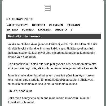
RAULI HAVERINEN
VÄLITTYNEISYYS
RISTIRIITA
OLEMINEN
RAKKAUS
YHTEISÖ
TOIMINTA
KUOLEMA
ARKISTO
?
Ristijätkä, Herttarouva
Vaikka se oli ihan kivaa ja lähes kaikkeni, ei kai minulla sitten ollut sitä
kärsivällisyyttä että rakastin sinua kaikki syyspäivät ja syysillat siinä
lasikaapissa jonka lasit olivat aina vasemmalla puolella, ja minä olin
sinulle vain ajankulua.
En oikeasti voinut tietää että sillä pimityksellä olisi sellainen hinta että
sinä vain käännyt pois, etkä puhu enää minulle, ja annat kaiken kuolla.
Ja mitä sinulle sitten tapahtui talven pimeänä yönä kun löysit jonkun
joka huijasi sinua todella. En minä tiedä eikä lapsuuteni tähtitaivas,
mutta sitä oli kamala katsoa ja sinua oli kamala katsoa.
Sinua ei enää ollut.
Enkä minä tiennyt että se minne minä menin muodostuu minulle
ikuiseksi kuolemaksi.