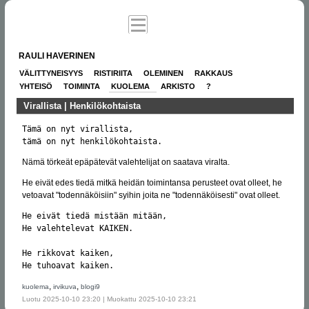
RAULI HAVERINEN
VÄLITTYNEISYYS
RISTIRIITA
OLEMINEN
RAKKAUS
YHTEISÖ
TOIMINTA
KUOLEMA
ARKISTO
?
Virallista | Henkilökohtaista
Tämä on nyt virallista,

tämä on nyt henkilökohtaista.
Nämä törkeät epäpätevät valehtelijat on saatava viralta.
He eivät edes tiedä mitkä heidän toimintansa perusteet ovat olleet, he
vetoavat "todennäköisiin" syihin joita ne "todennäköisesti" ovat olleet.
He eivät tiedä mistään mitään,

He valehtelevat KAIKEN.

He rikkovat kaiken,

He tuhoavat kaiken.
,
,
kuolema
irvikuva
blogi9
Luotu 2025-10-10 23:20 | Muokattu 2025-10-10 23:21