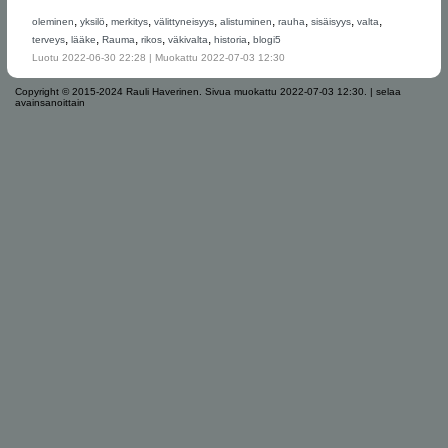
,
,
,
,
,
,
,
,
oleminen
yksilö
merkitys
välittyneisyys
alistuminen
rauha
sisäisyys
valta
,
,
,
,
,
,
terveys
lääke
Rauma
rikos
väkivalta
historia
blogi5
Luotu 2022-06-30 22:28 | Muokattu 2022-07-03 12:30
Copyright © 2015-2024 Rauli Haverinen.
Sivua muokattu 2022-07-03 12:30.
|
selaa
avainsanoittain