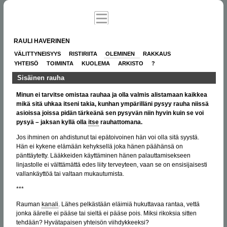
RAULI HAVERINEN
VÄLITTYNEISYYS
RISTIRIITA
OLEMINEN
RAKKAUS
YHTEISÖ
TOIMINTA
KUOLEMA
ARKISTO
?
Sisäinen rauha
Minun ei tarvitse omistaa rauhaa ja olla valmis alistamaan kaikkea
mikä sitä uhkaa itseni takia, kunhan ympärilläni pysyy rauha niissä
asioissa joissa pidän tärkeänä sen pysyvän niin hyvin kuin se voi
pysyä – jaksan kyllä olla
itse
rauhattomana.
Jos ihminen on ahdistunut tai epätoivoinen hän voi olla sitä syystä.
Hän ei kykene elämään kehyksellä joka hänen päähänsä on
pänttäytetty. Lääkkeiden käyttäminen hänen palauttamisekseen
linjastolle ei välttämättä edes liity terveyteen, vaan se on ensisijaisesti
vallankäyttöä tai valtaan mukautumista.
***
Rauman
kanali
. Lähes pelkästään eläimiä hukuttavaa rantaa, vettä
jonka äärelle ei pääse tai sieltä ei pääse pois. Miksi rikoksia sitten
tehdään? Hyvätapaisen yhteisön viihdykkeeksi?