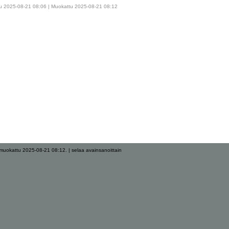
u 2025-08-21 08:06 | Muokattu 2025-08-21 08:12
muokattu 2025-08-21 08:12.
|
selaa avainsanoittain