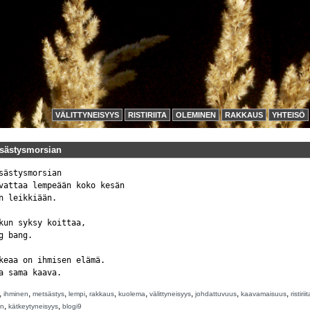
VÄLITTYNEISYYS
RISTIRIITA
OLEMINEN
RAKKAUS
YHTEISÖ
sästysmorsian
sästysmorsian

vattaa lempeään koko kesän
n leikkiään.

kun syksy koittaa,

g bang.

keaa on ihmisen elämä.
a sama kaava.
,
,
,
,
,
,
,
,
,
ihminen
metsästys
lempi
rakkaus
kuolema
välittyneisyys
johdattuvuus
kaavamaisuus
ristiriit
,
,
en
kätkeytyneisyys
blogi9