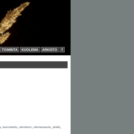
TOIMINTA
KUOLEMA
ARKISTO
?
,
,
,
,
,
a
kannattelu
oleminen
olemassaolo
yksilö