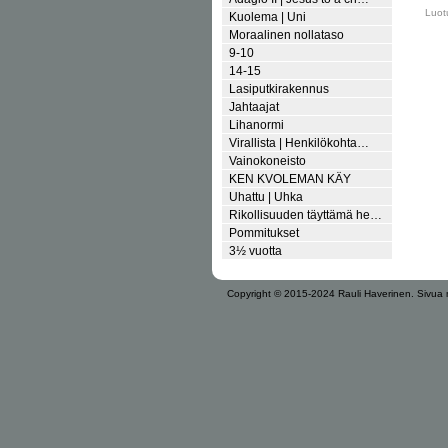
Luot
Kuolema | Uni
Moraalinen nollataso
9-10
14-15
Lasiputkirakennus
Jahtaajat
Lihanormi
Virallista | Henkilökohta…
Vainokoneisto
KEN KVOLEMAN KÄY
Uhattu | Uhka
Rikollisuuden täyttämä he…
Pommitukset
3½ vuotta
Copyright © 2015-2024 Rauli Haverinen.
Sivua 