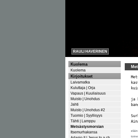
RAULI HAVERINEN
Kuolema
Met
Kuolema
Kirjoitukset
Met
Laivamatka
kas
Kuluttaja | Orja
kui
Vapaus | Kuuliaisuus
Muisto | Unohdus
ja 
Jahti
ban
Muisto | Unohdus #2
Tuomio | Syyllisyys
Sur
Tähti | Lamppu
Ain
Metsästysmorsian
eläin
Itsemurhakansa
toin
Adagio II | Jesus to a ch…