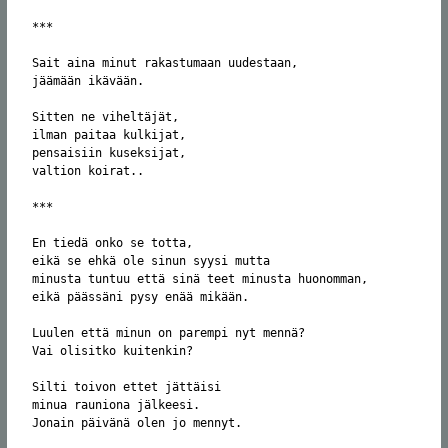
***

Sait aina minut rakastumaan uudestaan,

jäämään ikävään.

Sitten ne viheltäjät,

ilman paitaa kulkijat,

pensaisiin kuseksijat,

valtion koirat..

***

En tiedä onko se totta,

eikä se ehkä ole sinun syysi mutta

minusta tuntuu että sinä teet minusta huonomman,

eikä päässäni pysy enää mikään.

Luulen että minun on parempi nyt mennä?

Vai olisitko kuitenkin?

Silti toivon ettet jättäisi 

minua rauniona jälkeesi.

Jonain päivänä olen jo mennyt.