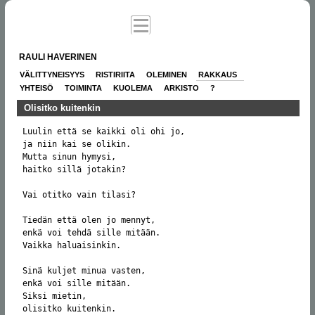
RAULI HAVERINEN
VÄLITTYNEISYYS
RISTIRIITA
OLEMINEN
RAKKAUS
YHTEISÖ
TOIMINTA
KUOLEMA
ARKISTO
?
Olisitko kuitenkin
Luulin että se kaikki oli ohi jo,

ja niin kai se olikin.

Mutta sinun hymysi,

haitko sillä jotakin?

Vai otitko vain tilasi?

Tiedän että olen jo mennyt,

enkä voi tehdä sille mitään.

Vaikka haluaisinkin.

Sinä kuljet minua vasten,

enkä voi sille mitään.

Siksi mietin,

olisitko kuitenkin.
