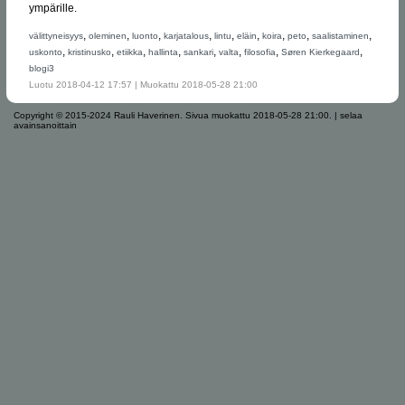
ympärille.
,
,
,
,
,
,
,
,
,
välittyneisyys
oleminen
luonto
karjatalous
lintu
eläin
koira
peto
saalistaminen
,
,
,
,
,
,
,
,
uskonto
kristinusko
etiikka
hallinta
sankari
valta
filosofia
Søren Kierkegaard
blogi3
Luotu 2018-04-12 17:57 | Muokattu 2018-05-28 21:00
Copyright © 2015-2024 Rauli Haverinen.
Sivua muokattu 2018-05-28 21:00.
|
selaa
avainsanoittain