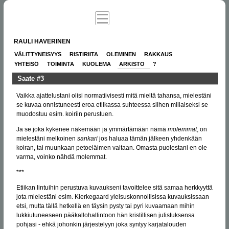
RAULI HAVERINEN
VÄLITTYNEISYYS
RISTIRIITA
OLEMINEN
RAKKAUS
YHTEISÖ
TOIMINTA
KUOLEMA
ARKISTO
?
Saate #3
Vaikka ajattelustani olisi normatiivisesti mitä mieltä tahansa, mielestäni
se kuvaa onnistuneesti eroa etiikassa suhteessa siihen millaiseksi se
muodostuu esim. koiriin perustuen.
Ja se joka kykenee näkemään ja ymmärtämään nämä
molemmat
, on
mielestäni melkoinen
sankari
jos haluaa tämän jälkeen yhdenkään
koiran, tai muunkaan petoeläimen valtaan. Omasta puolestani en ole
varma, voinko nähdä molemmat.
***
Etiikan lintuihin perustuva kuvaukseni tavoittelee sitä samaa herkkyyttä
jota mielestäni esim. Kierkegaard yleisuskonnollisissa kuvauksissaan
etsi, mutta tällä hetkellä en täysin pysty tai pyri kuvaamaan mihin
lukkiutuneeseen pääkallohallintoon hän kristillisen julistuksensa
pohjasi - ehkä johonkin järjestelyyn joka syntyy karjatalouden