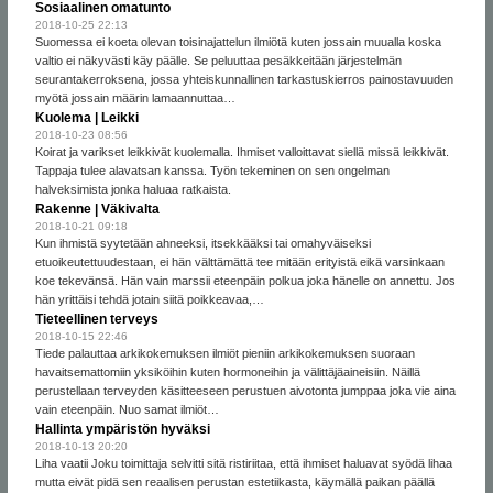
Sosiaalinen omatunto
2018-10-25 22:13
Suomessa ei koeta olevan toisinajattelun ilmiötä kuten jossain muualla koska
valtio ei näkyvästi käy päälle. Se peluuttaa pesäkkeitään järjestelmän
seurantakerroksena, jossa yhteiskunnallinen tarkastuskierros painostavuuden
myötä jossain määrin lamaannuttaa…
Kuolema | Leikki
2018-10-23 08:56
Koirat ja varikset leikkivät kuolemalla. Ihmiset valloittavat siellä missä leikkivät.
Tappaja tulee alavatsan kanssa. Työn tekeminen on sen ongelman
halveksimista jonka haluaa ratkaista.
Rakenne | Väkivalta
2018-10-21 09:18
Kun ihmistä syytetään ahneeksi, itsekkääksi tai omahyväiseksi
etuoikeutettuudestaan, ei hän välttämättä tee mitään erityistä eikä varsinkaan
koe tekevänsä. Hän vain marssii eteenpäin polkua joka hänelle on annettu. Jos
hän yrittäisi tehdä jotain siitä poikkeavaa,…
Tieteellinen terveys
2018-10-15 22:46
Tiede palauttaa arkikokemuksen ilmiöt pieniin arkikokemuksen suoraan
havaitsemattomiin yksiköihin kuten hormoneihin ja välittäjäaineisiin. Näillä
perustellaan terveyden käsitteeseen perustuen aivotonta jumppaa joka vie aina
vain eteenpäin. Nuo samat ilmiöt…
Hallinta ympäristön hyväksi
2018-10-13 20:20
Liha vaatii Joku toimittaja selvitti sitä ristiriitaa, että ihmiset haluavat syödä lihaa
mutta eivät pidä sen reaalisen perustan estetiikasta, käymällä paikan päällä