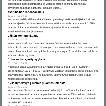
aikakauden markkinointihelinä, ja yleisesti ottaen kehitetty teknologia
käytännössä pettää odotukset luomalla uusia…
Itsetuhoinen rationaalisuus
2019-07-19 15:20
Kun luonnoneläin ei liiku vaikka ihmisen ymmärryksellä se olisi järkevintä, se
saattaa ajatella: "sinä tosiaan toimit noin vaikka toisaalla tapahtuu noin". Eläin
saattaa hiukan moralisoida. Ihminen torjuu eläimiä lentoasemilla
ennaltaehkäisevästi ja samaan…
Välitön kommunikaatio
2019-05-10 22:58
Välitön kommunikaatio ei ole sinä ja minä. Välitön kommunikaatio ei ole
kahdenkeskistä, vaan koko elämänpiiri. Sen fokus vaihtelee. Suhteen avaruutta
rajaavat ajatukset joita voi ajatella. (Tieto, ymmärrys...) Suhdetta rajaa edelleen
se mitä ei halua ajatella.…
Erikoisuuksia, erityisyyksiä
2019-04-16 15:02
Huomioita eletystä kulttuurista ja yhteiskunnasta, osa II. Osa I Kulttuuri |
Yhteiskunta. A 16.-17.4.2019 Tuulimyllyjä vastaan taistelussa on se outous, että
sitä voi tehdä. "Natsihullu", ne huutavat. Suomen Aateliston Puolue joutuu
hakemaan itseoikeutettua…
Kyllästyneisyys | Tuomio (Luontosuhteesta)
2019-04-08 21:02
Kun puhutaan "luontoharrastuksesta" tai että joku on "luontoihminen" se voi
tarkoittaa ihan mitä tahansa tappamisesta taivasteluun. Eläinrakkaus sinänsä
on kaaosta, kaikkien asioiden sekoittamista. Toisaalta se voi hyvin olla liiankin
"erittelevää". Nykyään…