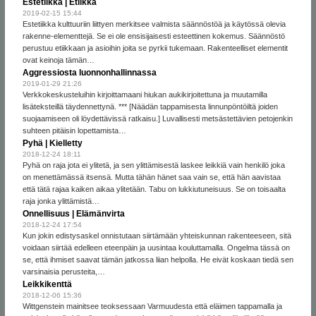
Estetiikka | Etiikka
2019-02-15 15:44
Estetiikka kulttuuriin liittyen merkitsee valmista säännöstöä ja käytössä olevia
rakenne-elementtejä. Se ei ole ensisijaisesti esteettinen kokemus. Säännöstö
perustuu etiikkaan ja asioihin joita se pyrkii tukemaan. Rakenteelliset elementit
ovat keinoja tämän…
Aggressiosta luonnonhallinnassa
2019-01-29 21:26
Verkkokeskusteluihin kirjoittamaani hiukan aukikirjoitettuna ja muutamilla
lisäteksteillä täydennettynä. *** [Näädän tappamisesta linnunpöntöiltä joiden
suojaamiseen oli löydettävissä ratkaisu.] Luvallisesti metsästettävien petojenkin
suhteen pitäisin lopettamista…
Pyhä | Kielletty
2018-12-24 18:11
Pyhä on raja jota ei ylitetä, ja sen ylittämisestä laskee leikkiä vain henkilö joka
on menettämässä itsensä. Mutta tähän hänet saa vain se, että hän aavistaa
että tätä rajaa kaiken aikaa ylitetään. Tabu on lukkiutuneisuus. Se on toisaalta
raja jonka ylittämistä…
Onnellisuus | Elämänvirta
2018-12-24 17:54
Kun jokin edistysaskel onnistutaan siirtämään yhteiskunnan rakenteeseen, sitä
voidaan siirtää edelleen eteenpäin ja uusintaa kouluttamalla. Ongelma tässä on
se, että ihmiset saavat tämän jatkossa liian helpolla. He eivät koskaan tiedä sen
varsinaisia perusteita,…
Leikkikenttä
2018-12-06 15:36
Wittgenstein mainitsee teoksessaan Varmuudesta että eläimen tappamalla ja