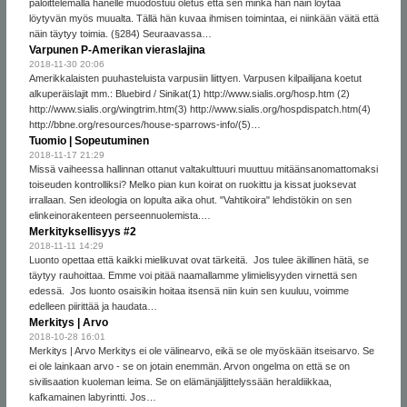
paloittelemalla hänelle muodostuu oletus että sen minkä hän näin löytää
löytyvän myös muualta. Tällä hän kuvaa ihmisen toimintaa, ei niinkään väitä että
näin täytyy toimia. (§284) Seuraavassa…
Varpunen P-Amerikan vieraslajina
2018-11-30 20:06
Amerikkalaisten puuhasteluista varpusiin liittyen. Varpusen kilpailijana koetut
alkuperäislajit mm.: Bluebird / Sinikat(1) http://www.sialis.org/hosp.htm (2)
http://www.sialis.org/wingtrim.htm(3) http://www.sialis.org/hospdispatch.htm(4)
http://bbne.org/resources/house-sparrows-info/(5)…
Tuomio | Sopeutuminen
2018-11-17 21:29
Missä vaiheessa hallinnan ottanut valtakulttuuri muuttuu mitäänsanomattomaksi
toiseuden kontrolliksi? Melko pian kun koirat on ruokittu ja kissat juoksevat
irrallaan. Sen ideologia on lopulta aika ohut. "Vahtikoira" lehdistökin on sen
elinkeinorakenteen perseennuolemista.…
Merkityksellisyys #2
2018-11-11 14:29
Luonto opettaa että kaikki mielikuvat ovat tärkeitä. Jos tulee äkillinen hätä, se
täytyy rauhoittaa. Emme voi pitää naamallamme ylimielisyyden virnettä sen
edessä. Jos luonto osaisikin hoitaa itsensä niin kuin sen kuuluu, voimme
edelleen piirittää ja haudata…
Merkitys | Arvo
2018-10-28 16:01
Merkitys | Arvo Merkitys ei ole välinearvo, eikä se ole myöskään itseisarvo. Se
ei ole lainkaan arvo - se on jotain enemmän. Arvon ongelma on että se on
sivilisaation kuoleman leima. Se on elämänjäljittelyssään heraldiikkaa,
kafkamainen labyrintti. Jos…