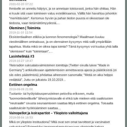
2020-02-20 07:22
Ihmiselle on annettu hälytys, ja se annetaan toistuvasti, jonka hän ohittaa. Hän
ei kuule sitä vaan toimineen valuu estetiikkaansa. Välillä hän havahtuu johonkin
"merkittävään". Kertomus hyvän ja pahan tiedon puusta ei oikeastaan ole
tiedosta, vaan tietämättömyydestä.…
Oleminen | Toiminta
2019-11-10 12:54
Eksistentiaalinen etiikka ja luonnon fenomenologia? Maailmaan kuuluu
viestinnällinen ominaisuus, ja on olennainen kysymys mitä sallii ympärillään
tapahtua. Mutta mikä on oikea tapa toimia? Tämä kysymys voi kuulua yhtä lailla
"olemiseen" kuin "toimintaan",…
Lasinhelinää #3
2019-10-27 19:47
Yleisradion saksalaisvalmisteinen toimittaja (Twitter-sivulla lukee "Made in
Germany") artikkelissaan ajattelemiseen annettavasta ajasta ja päätöksistä (ei
siis edes päätelmistä) johdattaa aiheeseen sanomalla: "Meitä on aika helppo
vedättää". Juttu on julkaistu 19.10.2019…
Eettinen ongelma
2019-09-09 21:08
Tuotanto- tai hyötytalousperusteinen petoviha erikseen, mutta
"luonnontieteelliselle" lähestymistavalle ei ehkä tule mieleen että saalistusten
"neutraaliin" sivusta seuraamiseen saattaa liittyä eettinen ongelma. Toisaalta
saalistuksiin hyökkääminen saattaa…
Vainopellot ja koirapartiot – Yliopisto valloittajana
2019-08-04 16:53
Mikä on yliopisto instituutiona? Mitä ovat sen omat tavoitteet ja varsinaiset
vaikutukset? Esimerkiksi imagonrakennuksessaan yliopistolle kelpaa