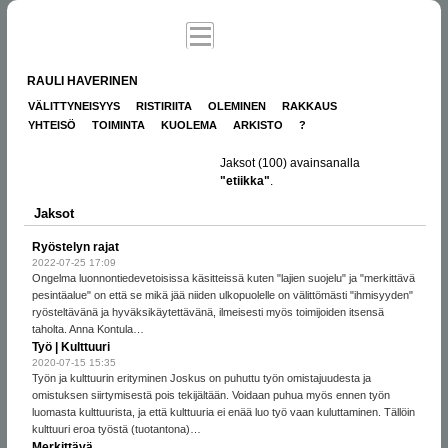
RAULI HAVERINEN
VÄLITTYNEISYYS
RISTIRIITA
OLEMINEN
RAKKAUS
YHTEISÖ
TOIMINTA
KUOLEMA
ARKISTO
?
Jaksot
(100)
avainsanalla
"etiikka"
.
Jaksot
Ryöstelyn rajat
2022-07-25 17:09
Ongelma luonnontiedevetoisissa käsitteissä kuten "lajien suojelu" ja "merkittävä
pesintäalue" on että se mikä jää niiden ulkopuolelle on välittömästi "ihmisyyden"
ryösteltävänä ja hyväksikäytettävänä, ilmeisesti myös toimijoiden itsensä
taholta. Anna Kontula…
Työ | Kulttuuri
2020-07-15 15:35
Työn ja kulttuurin erityminen Joskus on puhuttu työn omistajuudesta ja
omistuksen siirtymisestä pois tekijältään. Voidaan puhua myös ennen työn
luomasta kulttuurista, ja että kulttuuria ei enää luo työ vaan kuluttaminen. Tällöin
kulttuuri eroa työstä (tuotantona)…
Merkittävä