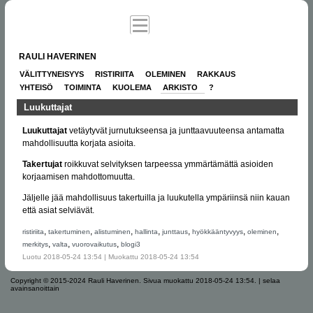
RAULI HAVERINEN
VÄLITTYNEISYYS
RISTIRIITA
OLEMINEN
RAKKAUS
YHTEISÖ
TOIMINTA
KUOLEMA
ARKISTO
?
Luukuttajat
Luukuttajat
vetäytyvät jurnutukseensa ja junttaavuuteensa antamatta
mahdollisuutta korjata asioita.
Takertujat
roikkuvat selvityksen tarpeessa ymmärtämättä asioiden
korjaamisen mahdottomuutta.
Jäljelle jää mahdollisuus takertuilla ja luukutella ympäriinsä niin kauan
että asiat selviävät.
,
,
,
,
,
,
,
ristiriita
takertuminen
alistuminen
hallinta
junttaus
hyökkääntyvyys
oleminen
,
,
,
merkitys
valta
vuorovaikutus
blogi3
Luotu 2018-05-24 13:54 | Muokattu 2018-05-24 13:54
Copyright © 2015-2024 Rauli Haverinen.
Sivua muokattu 2018-05-24 13:54.
|
selaa
avainsanoittain