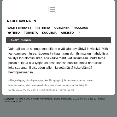
RAULI HAVERINEN
VÄLITTYNEISYYS
RISTIRIITA
OLEMINEN
RAKKAUS
YHTEISÖ
TOIMINTA
KUOLEMA
ARKISTO
?
Takertuminen
Vainoajissa on se ongelma että he eivät tajua pysähtyä ja väistyä. Mitä
vainoamiseen tulee, läpeensä vihaamaansakin ihmistä on mahdollista
väistyä loputtomiin siten, että kaikki mahtuvat liikkumaan. Mutta tämä
paska ei tajua olla tyhjän asiansa kanssa nussiutumatta rinnuksille
joka saatanan tilaisuuden tullen, ja vetämästä koko elämää
hevonpaskaansa.
,
,
,
,
,
,
välittyneisyys
kiinnittyneisyys
kerääntyvyys
johdattuvuus
ansa
vaino
,
,
,
,
,
,
takertuminen
viha
vuorovaikutus
tila
ihminen
omatunto
blogi3
Luotu 2017-09-09 18:48 | Muokattu 2017-09-09 18:51
Copyright © 2015-2024 Rauli Haverinen.
Sivua muokattu 2017-09-09 18:51.
|
selaa
avainsanoittain