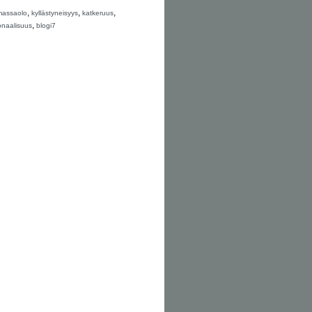
,
,
,
massaolo
kyllästyneisyys
katkeruus
,
onaalisuus
blogi7