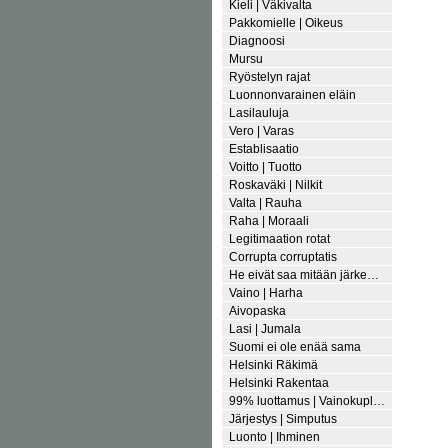
Kieli | Väkivalta
Pakkomielle | Oikeus
Diagnoosi
Mursu
Ryöstelyn rajat
Luonnonvarainen eläin
Lasilauluja
Vero | Varas
Establisaatio
Voitto | Tuotto
Roskaväki | Nilkit
Valta | Rauha
Raha | Moraali
Legitimaation rotat
Corrupta corruptatis
He eivät saa mitään järke…
Vaino | Harha
Aivopaska
Lasi | Jumala
Suomi ei ole enää sama
Helsinki Räkimä
Helsinki Rakentaa
99% luottamus | Vainokupl…
Järjestys | Simputus
Luonto | Ihminen