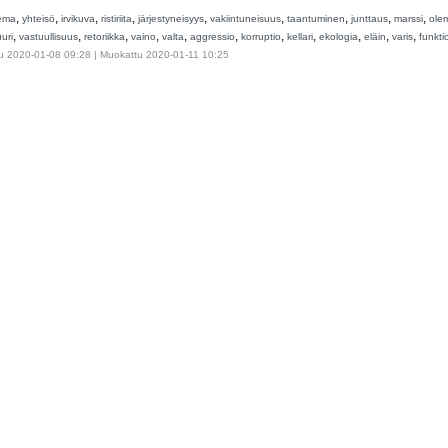
,
,
,
,
,
,
,
,
,
ema
yhteisö
irvikuva
ristiriita
järjestyneisyys
vakiintuneisuus
taantuminen
junttaus
marssi
ole
,
,
,
,
,
,
,
,
,
,
,
uuri
vastuullisuus
retoriikka
vaino
valta
aggressio
korruptio
kellari
ekologia
eläin
varis
funkti
u 2020-01-08 09:28 | Muokattu 2020-01-11 10:25