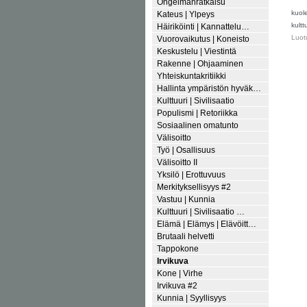
Ongelmanratkaisu
kuol
Kateus | Ylpeys
kultt
Häiriköinti | Kannattelu…
Luot
Vuorovaikutus | Koneisto
Keskustelu | Viestintä
Rakenne | Ohjaaminen
Yhteiskuntakritiikki
Hallinta ympäristön hyväk…
Kulttuuri | Sivilisaatio
Populismi | Retoriikka
Sosiaalinen omatunto
Välisoitto
Työ | Osallisuus
Välisoitto II
Yksilö | Erottuvuus
Merkityksellisyys #2
Vastuu | Kunnia
Kulttuuri | Sivilisaatio …
Elämä | Elämys | Elävöitt…
Brutaali helvetti
Tappokone
Irvikuva
Kone | Virhe
Irvikuva #2
Kunnia | Syyllisyys