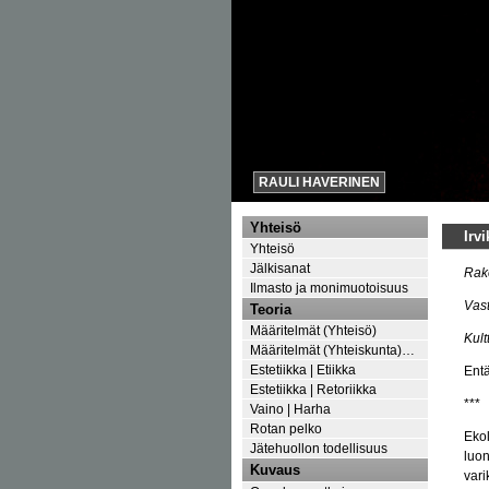
RAULI HAVERINEN
Yhteisö
Irv
Yhteisö
Jälkisanat
Rak
Ilmasto ja monimuotoisuus
Vast
Teoria
Määritelmät (Yhteisö)
Kult
Määritelmät (Yhteiskunta)…
Estetiikka | Etiikka
Entä
Estetiikka | Retoriikka
***
Vaino | Harha
Rotan pelko
Ekol
Jätehuollon todellisuus
luon
Kuvaus
vari