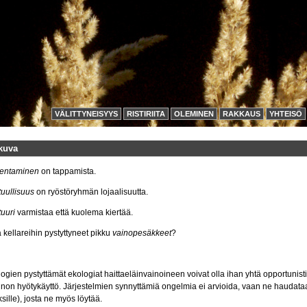
VÄLITTYNEISYYS
RISTIRIITA
OLEMINEN
RAKKAUS
YHTEISÖ
ikuva
entaminen
on tappamista.
uullisuus
on ryöstöryhmän lojaalisuutta.
tuuri
varmistaa että kuolema kiertää.
 kellareihin pystyttyneet pikku
vainopesäkkeet
?
ogien pystyttämät ekologiat haittaeläinvainoineen voivat olla ihan yhtä opportunisti
non hyötykäyttö. Järjestelmien synnyttämiä ongelmia ei arvioida, vaan ne haudata
ksille), josta ne myös löytää.