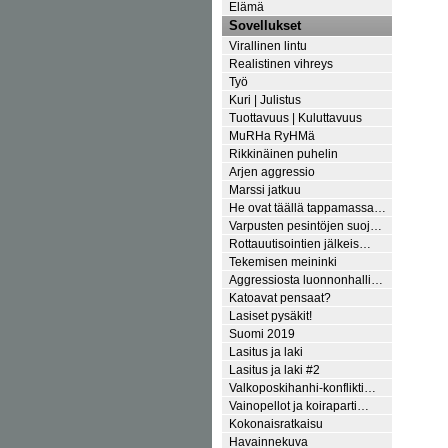
Elämä
Sovellukset
Virallinen lintu
Realistinen vihreys
Työ
Kuri | Julistus
Tuottavuus | Kuluttavuus
MuRHa RyHMä
Rikkinäinen puhelin
Arjen aggressio
Marssi jatkuu
He ovat täällä tappamassa…
Varpusten pesintöjen suoj…
Rottauutisointien jälkeis…
Tekemisen meininki
Aggressiosta luonnonhalli…
Katoavat pensaat?
Lasiset pysäkit!
Suomi 2019
Lasitus ja laki
Lasitus ja laki #2
Valkoposkihanhi-konflikti…
Vainopellot ja koiraparti…
Kokonaisratkaisu
Havainnekuva