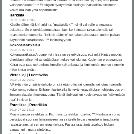
vainopesäkkeet? *** Ekologien pystyttämät ekologiat haittaeläinvainoineen
voivat olla ihan yhtä opportunistia…
Harkinta
2019-09-08 12:03
Käytännöllinen järki (harkinta, "maalaisjärki") toimii vain sille annetuissa
puitteissa. Se ei selvitä perusteitaan kuin korkeintaan taivastelemalla tai
eriasteisella huumorilla. "Kriiseissäänkin" se hakee ainoastaan uuden paikan
käytännön hierarkiassa. *** Inhimillisyyden…
Kokonaisratkaisu
2019-09-02 11:17
Kokonaisratkaisu Argumentoinnissa on se erikoisuus, että mitä ikinä sanotkin,
yhteiskunnallisen virastopäätöksen tekee vainojuntta. Kuoleman propagandaa
Koirat ovat taas uskotelleet ihmisille kaikenlaista, ja ihminenhän menee sinnekin
mihin koirat eivät…
Vieras laji | Luontoviha
2019-08-22 20:42
A Käytännön ympäristönhoito on sitä että rottia vainoamalla vainotaan samalla
koko luonto rottana. Erilainen lasituksilta lähtevä riesavalituksen ohjautuvuus on
ihmisen ajattelun kuolettavuutta. Tämä läpikotainen kuolettavuus on "näkymätön
raja" ihmisen ja…
Estetiikka | Retoriikka
2019-07-22 14:15
Muistiinpanoja estetiikasta. Ks. myös Estetiikka | Etiikka. *** Pastissi ja ironia
perustuvat suoraan lainaamiseen, jossa itselle hyvin vieraallakin ilmauksella
ratsastetaan, tai sen annetaan johtaa. Pastississa tämä tapahtuu hiukan
vapaammin, mutta siinäkin…