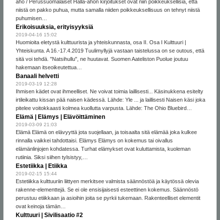
aho / Perussuomalaiset Halla-ahon kirjoitukset ovat niin poikkeuksellisia, että
niistä on pakko puhua, mutta samalla niiden poikkeuksellisuus on tehnyt niistä
puhumisen…
Erikoisuuksia, erityisyyksiä
2019-04-16 15:02
Huomioita eletystä kulttuurista ja yhteiskunnasta, osa II. Osa I Kulttuuri |
Yhteiskunta. A 16.-17.4.2019 Tuulimyllyjä vastaan taistelussa on se outous, että
sitä voi tehdä. "Natsihullu", ne huutavat. Suomen Aateliston Puolue joutuu
hakemaan itseoikeutettua…
Banaali helvetti
2019-03-19 12:28
Ihmisen kädet ovat ihmeelliset. Ne voivat toimia laillisesti... Käsinukkena esitelty
irtileikattu kissan pää naisen kädessä. Lähde: Yle ... ja laillisesti Naisen käsi joka
pitelee voitokkaasti kolmea kuollutta varpusta. Lähde: The Ohio Bluebird…
Elämä | Elämys | Elävöittäminen
2019-03-09 21:03
Elämä Elämä on elävyyttä jota suojellaan, ja toisaalta sitä elämää joka kulkee
rinnalla vaikkei tahdottaisi. Elämys Elämys on kokemus tai oivallus
elämänlinjojen kohdatessa. Turhat elämykset ovat kuluttamista, kuoleman
rutiinia. Siksi siihen tylsistyy,…
Estetiikka | Etiikka
2019-02-15 15:44
Estetiikka kulttuuriin liittyen merkitsee valmista säännöstöä ja käytössä olevia
rakenne-elementtejä. Se ei ole ensisijaisesti esteettinen kokemus. Säännöstö
perustuu etiikkaan ja asioihin joita se pyrkii tukemaan. Rakenteelliset elementit
ovat keinoja tämän…
Kulttuuri | Sivilisaatio #2