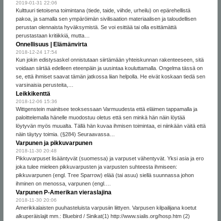
2019-01-31 22:06
Kulttuuri tietoisena toimintana (tiede, taide, viihde, urheilu) on epärehellistä
pakoa, ja samalla sen ympäröimän sivilisaation materiaalisen ja taloudellisen
perustan olennaista hyväksymistä. Se voi esittää tai olla esittämättä
perustastaan kritiikkiä, mutta…
Onnellisuus | Elämänvirta
2018-12-24 17:54
Kun jokin edistysaskel onnistutaan siirtämään yhteiskunnan rakenteeseen, sitä
voidaan siirtää edelleen eteenpäin ja uusintaa kouluttamalla. Ongelma tässä on
se, että ihmiset saavat tämän jatkossa liian helpolla. He eivät koskaan tiedä sen
varsinaisia perusteita,…
Leikkikenttä
2018-12-06 15:36
Wittgenstein mainitsee teoksessaan Varmuudesta että eläimen tappamalla ja
paloittelemalla hänelle muodostuu oletus että sen minkä hän näin löytää
löytyvän myös muualta. Tällä hän kuvaa ihmisen toimintaa, ei niinkään väitä että
näin täytyy toimia. (§284) Seuraavassa…
Varpunen ja pikkuvarpunen
2018-11-30 20:48
Pikkuvarpuset lisääntyvät (suomessa) ja varpuset vähentyvät. Yksi asia ja ero
joka tulee mieleen pikkuvarpusten ja varpusten suhteesta ihmiseen:
pikkuvarpunen (engl. Tree Sparrow) elää (tai asuu) siellä suunnassa johon
ihminen on menossa, varpunen (engl.…
Varpunen P-Amerikan vieraslajina
2018-11-30 20:06
Amerikkalaisten puuhasteluista varpusiin liittyen. Varpusen kilpailijana koetut
alkuperäislajit mm.: Bluebird / Sinikat(1) http://www.sialis.org/hosp.htm (2)