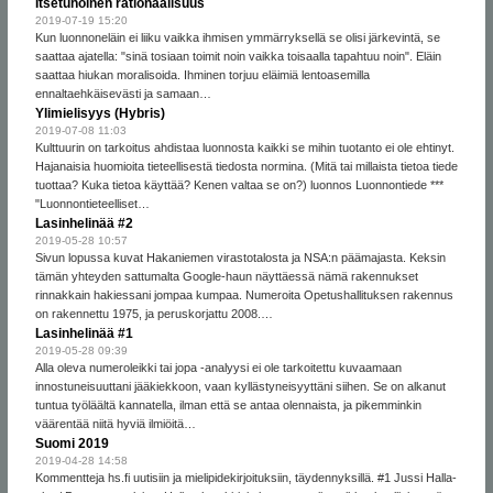
Itsetuhoinen rationaalisuus
2019-07-19 15:20
Kun luonnoneläin ei liiku vaikka ihmisen ymmärryksellä se olisi järkevintä, se
saattaa ajatella: "sinä tosiaan toimit noin vaikka toisaalla tapahtuu noin". Eläin
saattaa hiukan moralisoida. Ihminen torjuu eläimiä lentoasemilla
ennaltaehkäisevästi ja samaan…
Ylimielisyys (Hybris)
2019-07-08 11:03
Kulttuurin on tarkoitus ahdistaa luonnosta kaikki se mihin tuotanto ei ole ehtinyt.
Hajanaisia huomioita tieteellisestä tiedosta normina. (Mitä tai millaista tietoa tiede
tuottaa? Kuka tietoa käyttää? Kenen valtaa se on?) luonnos Luonnontiede ***
"Luonnontieteelliset…
Lasinhelinää #2
2019-05-28 10:57
Sivun lopussa kuvat Hakaniemen virastotalosta ja NSA:n päämajasta. Keksin
tämän yhteyden sattumalta Google-haun näyttäessä nämä rakennukset
rinnakkain hakiessani jompaa kumpaa. Numeroita Opetushallituksen rakennus
on rakennettu 1975, ja peruskorjattu 2008.…
Lasinhelinää #1
2019-05-28 09:39
Alla oleva numeroleikki tai jopa -analyysi ei ole tarkoitettu kuvaamaan
innostuneisuuttani jääkiekkoon, vaan kyllästyneisyyttäni siihen. Se on alkanut
tuntua työläältä kannatella, ilman että se antaa olennaista, ja pikemminkin
väärentää niitä hyviä ilmiöitä…
Suomi 2019
2019-04-28 14:58
Kommentteja hs.fi uutisiin ja mielipidekirjoituksiin, täydennyksillä. #1 Jussi Halla-