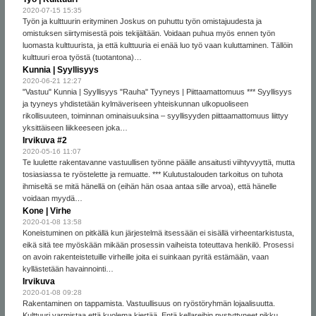
2020-07-15 15:35
Työn ja kulttuurin erityminen Joskus on puhuttu työn omistajuudesta ja
omistuksen siirtymisestä pois tekijältään. Voidaan puhua myös ennen työn
luomasta kulttuurista, ja että kulttuuria ei enää luo työ vaan kuluttaminen. Tällöin
kulttuuri eroa työstä (tuotantona)…
Kunnia | Syyllisyys
2020-06-21 12:27
"Vastuu" Kunnia | Syyllisyys "Rauha" Tyyneys | Piittaamattomuus *** Syyllisyys
ja tyyneys yhdistetään kylmäveriseen yhteiskunnan ulkopuoliseen
rikollisuuteen, toiminnan ominaisuuksina – syyllisyyden piittaamattomuus liittyy
yksittäiseen liikkeeseen joka…
Irvikuva #2
2020-05-16 11:07
Te luulette rakentavanne vastuullisen työnne päälle ansaitusti viihtyvyyttä, mutta
tosiasiassa te ryöstelette ja remuatte. *** Kulutustalouden tarkoitus on tuhota
ihmiseltä se mitä hänellä on (eihän hän osaa antaa sille arvoa), että hänelle
voidaan myydä…
Kone | Virhe
2020-01-08 13:58
Koneistuminen on pitkällä kun järjestelmä itsessään ei sisällä virheentarkistusta,
eikä sitä tee myöskään mikään prosessin vaiheista toteuttava henkilö. Prosessi
on avoin rakenteistetuille virheille joita ei suinkaan pyritä estämään, vaan
kyllästetään havainnointi…
Irvikuva
2020-01-08 09:28
Rakentaminen on tappamista. Vastuullisuus on ryöstöryhmän lojaalisuutta.
Kulttuuri varmistaa että kuolema kiertää. Entä kellareihin pystyttyneet pikku