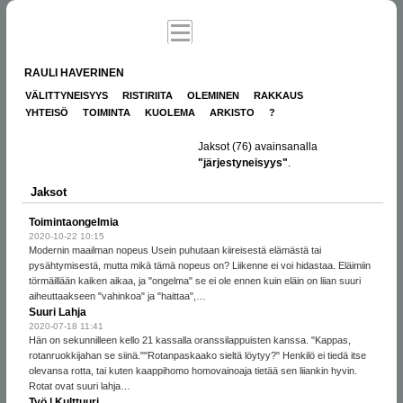
RAULI HAVERINEN
VÄLITTYNEISYYS
RISTIRIITA
OLEMINEN
RAKKAUS
YHTEISÖ
TOIMINTA
KUOLEMA
ARKISTO
?
Jaksot
(76)
avainsanalla
"järjestyneisyys"
.
Jaksot
Toimintaongelmia
2020-10-22 10:15
Modernin maailman nopeus Usein puhutaan kiireisestä elämästä tai
pysähtymisestä, mutta mikä tämä nopeus on? Liikenne ei voi hidastaa. Eläimiin
törmäillään kaiken aikaa, ja "ongelma" se ei ole ennen kuin eläin on liian suuri
aiheuttaakseen "vahinkoa" ja "haittaa",…
Suuri Lahja
2020-07-18 11:41
Hän on sekunnilleen kello 21 kassalla oranssilappuisten kanssa. "Kappas,
rotanruokkijahan se siinä.""Rotanpaskaako sieltä löytyy?" Henkilö ei tiedä itse
olevansa rotta, tai kuten kaappihomo homovainoaja tietää sen liiankin hyvin.
Rotat ovat suuri lahja…
Työ | Kulttuuri